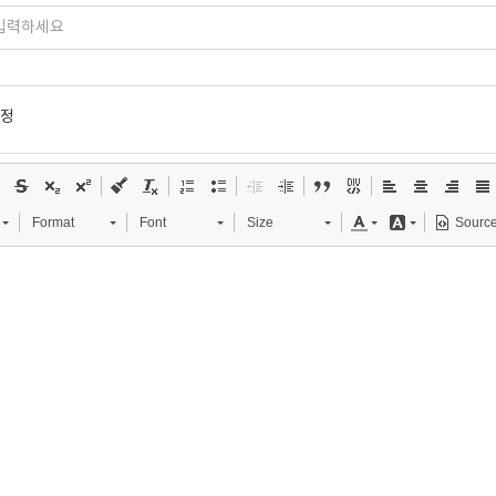
설정
Format
Font
Size
Sourc