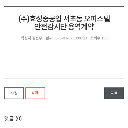
(주)효성중공업 서초동 오피스텔
안전감시단 용역계약
작성자
날짜
조회수
김전무
2026-02-03 13:06:23
180
수정
삭제
목록
댓글 (
0
)